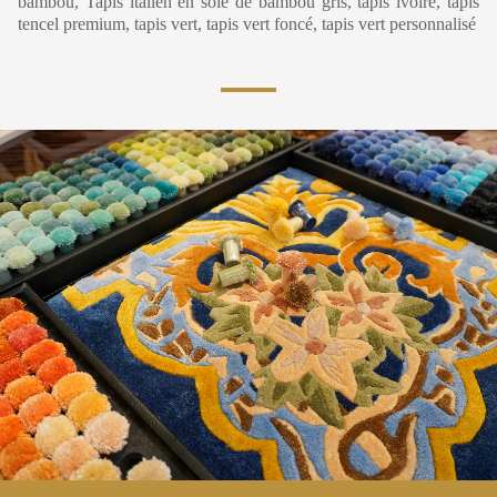
bambou, Tapis italien en soie de bambou gris, tapis ivoire, tapis
tencel premium, tapis vert, tapis vert foncé, tapis vert personnalisé