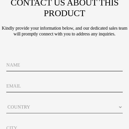
CONTACT US ABOUT THIS
PRODUCT
Kindly provide your information below, and our dedicated sales team
will promptly connect with you to address any inquiries.
N
a
m
e
E
m
a
i
N
C
l
a
o
m
u
e
n
*
C
t
*