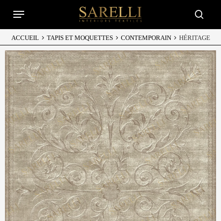
Skip
Menu
to
searc
main
content
ACCUEIL
TAPIS ET MOQUETTES
CONTEMPORAIN
HÉRITAGE