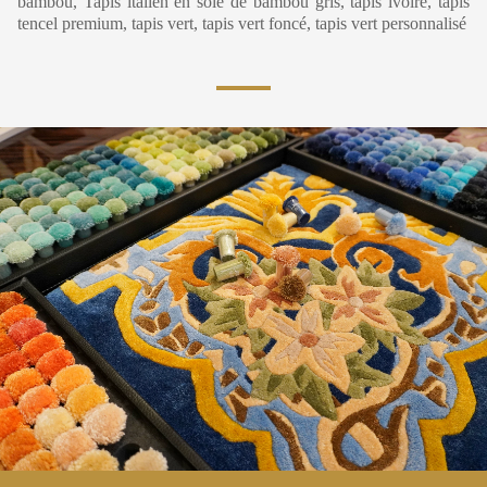
bambou, Tapis italien en soie de bambou gris, tapis ivoire, tapis
tencel premium, tapis vert, tapis vert foncé, tapis vert personnalisé