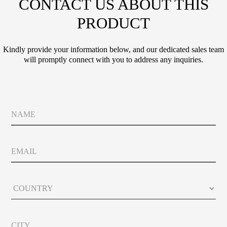
CONTACT US ABOUT THIS
PRODUCT
Kindly provide your information below, and our dedicated sales team
will promptly connect with you to address any inquiries.
N
a
m
e
E
m
a
i
C
l
o
u
n
C
t