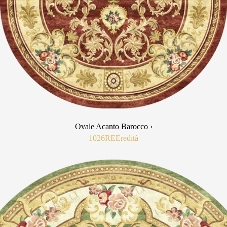
Ovale Acanto Barocco ›
1026RE
Eredità