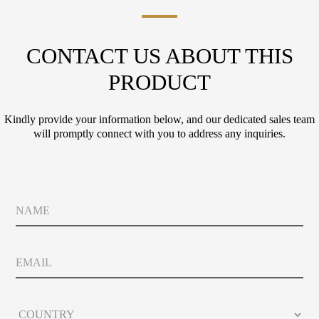
CONTACT US ABOUT THIS
PRODUCT
Kindly provide your information below, and our dedicated sales team
will promptly connect with you to address any inquiries.
N
a
m
e
E
m
a
i
C
l