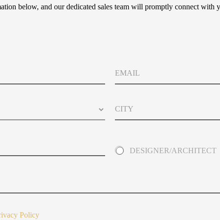
tion below, and our dedicated sales team will promptly connect with y
E
m
a
i
C
l
i
t
y
A
DESIGNER/ARCHITECT
b
o
u
t
Y
o
u
rivacy Policy