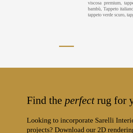
viscosa premium, tappe
bambù, Tappeto italiano
tappeto verde scuro, ta
Find the
perfect
rug for y
Looking to incorporate Sarelli Interi
projects? Download our 2D rendering