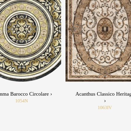
mma Barocco Circolare ›
Acanthus Classico Herita
›
1054N
1063IV