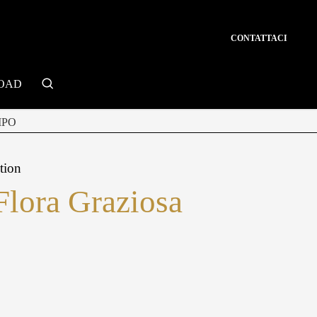
CONTATTACI
search
OAD
MPO
tion
Flora Graziosa