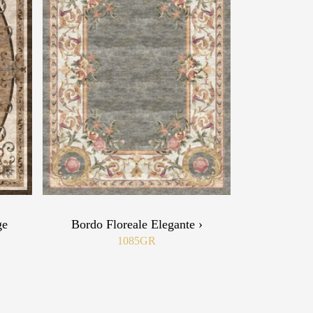
ge
Bordo Floreale Elegante ›
1085GR