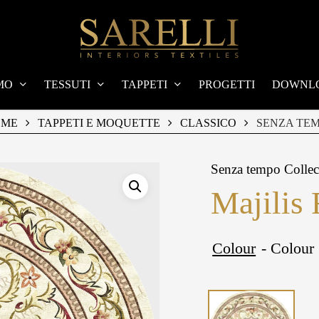
MO
TESSUTI
TAPPETI
PROGETTI
DOWNL
OME
TAPPETI E MOQUETTE
CLASSICO
SENZA TE
Senza tempo Collec
Majilis 
Colour
- Colour