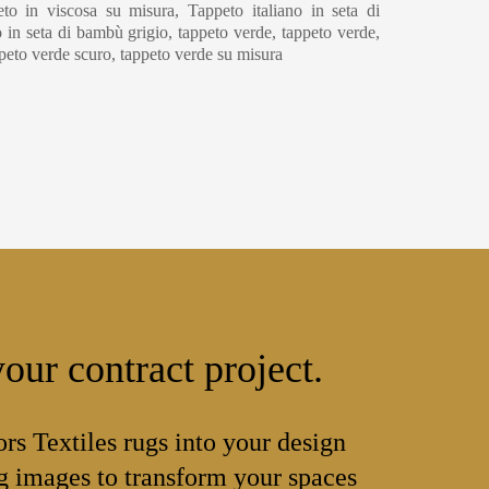
to in viscosa su misura, Tappeto italiano in seta di
 in seta di bambù grigio, tappeto verde, tappeto verde,
ppeto verde scuro, tappeto verde su misura
our contract project.
ors Textiles rugs into your design
 images to transform your spaces