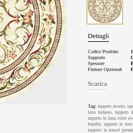
Dettagli
Codice Prodotto
Supporto
C
Spessore
B
Finiture Opzionali
F
Scarica
Carpet Care, Cl
Tag:
tappeto avorio, tap
lana italiano, tappeto
tappeto in lana color avo
bambù, tappeto in tence
tappeto in tencel premi