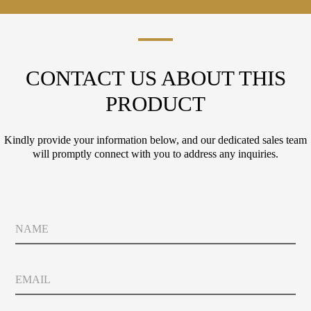
CONTACT US ABOUT THIS
PRODUCT
Kindly provide your information below, and our dedicated sales team
will promptly connect with you to address any inquiries.
N
a
m
e
E
m
a
i