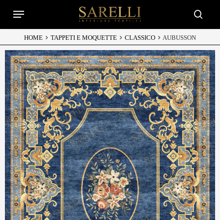
Skip
Menu
to
searc
main
content
HOME
TAPPETI E MOQUETTE
CLASSICO
AUBUSSON