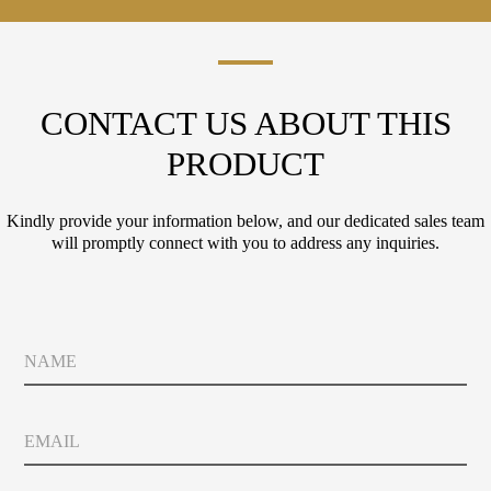
CONTACT US ABOUT THIS
PRODUCT
Kindly provide your information below, and our dedicated sales team
will promptly connect with you to address any inquiries.
N
a
m
e
E
m
a
i