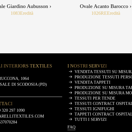
le Giardino Aubusson ›
Ovale Acanto Barocco ›
1083
Eredità
1026RE
Eredità
I INTERIORS TEXTILES
I NOSTRI SERVIZI
VENDITA TESSUTI SU MISUR
PRODUZIONE TESSUTI PERS
RUCCONA, 1064
VENDITA TAPPETI
ASALE DI SCODOSIA (PD)
PRODUZIONE SU MISURA TA
PRODUZIONE SU MISURA M
TESSUTI PER TENDE
TTACI
TESSUTI CONTRACT OSPITA
TESSUTI IGNIFUGHI
 320 297 1090
TAPPETI CONTRACT OSPITA
ARELLITEXTILES.COM
TUTTI I SERVIZI
637070284
FAQ