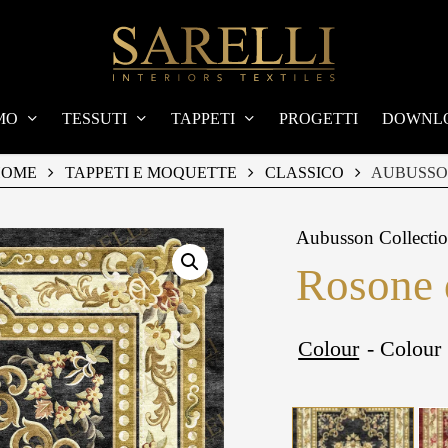
MO
TESSUTI
TAPPETI
PROGETTI
DOWNL
HOME
TAPPETI E MOQUETTE
CLASSICO
AUBUSS
Aubusson Collecti
Rosone 
Colour
- Colour