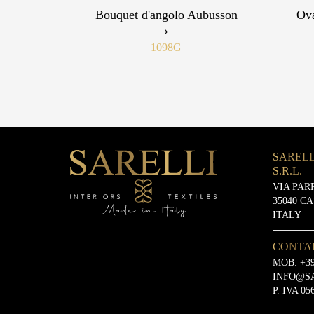
Bouquet d'angolo Aubusson
Ova
›
1098G
SARELL
S.R.L.
VIA PAR
35040 C
ITALY
CONTA
MOB:
+39
INFO@S
P. IVA 05