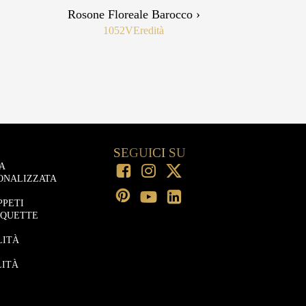
Rosone Floreale Barocco ›
1052V
Eredità
SEGUICI SU
A
ONALIZZATA
PPETI
OQUETTE
LITÀ
LITÀ