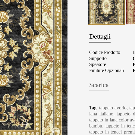
Dettagli
Codice Prodotto
1
Supporto
C
Spessore
B
Finiture Opzionali
F
Scarica
Carpet Care, Cl
Tag:
tappeto avorio, tap
lana italiano, tappeto
tappeto in lana color avo
bambù, tappeto in tence
tappeto in tencel premi