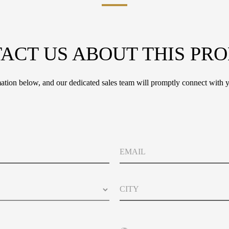
ACT US ABOUT THIS PR
tion below, and our dedicated sales team will promptly connect with y
E
m
a
i
C
l
i
t
y