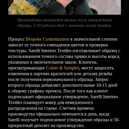
Производство начинается только после утверждения
образца, 5-10 рабочих дней с момента эскиза дизайна.
Процесс
Bespoke Customization
в значительной степени
зависит от точного совпадения цветов и проверки
текстуры. Sarelli Interiors Textiles изготавливает образец с
использованием точного состава пряжи и высоты ворса,
указанных в окончательном заказе. Клиенты,
просматривающие
Colors & Samples
, могут запросить
изменения в партиях красителей или деталях резьбы
после получения первоначального образца. Запрос
второго образца добавляет дополнительные 10-15 дней
к общему графику проекта. После того как клиент
подписывает официальное утверждение, Sarelli Interiors
Textiles планирует ковер для немедленного
распределения на станке. Счетчик времени
производства официально начинается в день, когда
Sarelli получает подписанное утверждение образца и 50-
процентный депозит на производство.