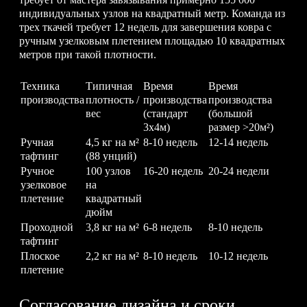
индивидуальных узлов на квадратный метр. Команда из
трех ткачей требует 12 недель для завершения ковра с
ручным узелковым плетением площадью 10 квадратных
метров при такой плотности.
Техника
Типичная
Время
Время
производства
плотность /
производства
производства
вес
(стандарт
(большой
3x4м)
размер >20м²)
Ручная
4,5 кг на м²
8-10 недель
12-14 недель
тафтинг
(88 унций)
Ручное
100 узлов
16-20 недель
20-24 недели
узелковое
на
плетение
квадратный
дюйм
Проходной
3,8 кг на м²
6-8 недель
8-10 недель
тафтинг
Плоское
2,2 кг на м²
8-10 недель
10-12 недель
плетение
Согласование дизайна и сроки