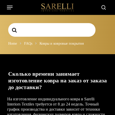
Skip
Menu
to
searc
main
content
Search
For
Home
FAQs
Ковры и ковровые покрытия
Сколько времени занимает
изготовление ковра на заказ от заказа
до доставки?
На изготовление индивидуального ковра в Sarelli
Interiors Textiles требуется от 8 до 24 недель. Точный
график производства и доставки зависит от техники
изготовления, физических размеров ковра и сложности