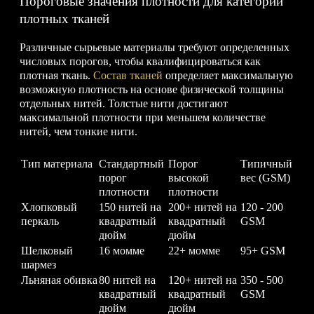
Пороговые значения плотности для категорий
плотных тканей
Различные сырьевые материалы требуют определенных
числовых порогов, чтобы квалифицироваться как
плотная ткань.
Состав тканей
определяет максимальную
возможную плотность на основе физической толщины
отдельных нитей. Толстые нити достигают
максимальной плотности при меньшем количестве
нитей, чем тонкие нити.
Тип материала
Стандартный
Порог
Типичный
порог
высокой
вес (GSM)
плотности
плотности
Хлопковый
150 нитей на
200+ нитей на
120 - 200
перкаль
квадратный
квадратный
GSM
дюйм
дюйм
Шелковый
16 момме
22+ момме
95+ GSM
шармез
Льняная обивка
80 нитей на
120+ нитей на
350 - 500
квадратный
квадратный
GSM
дюйм
дюйм