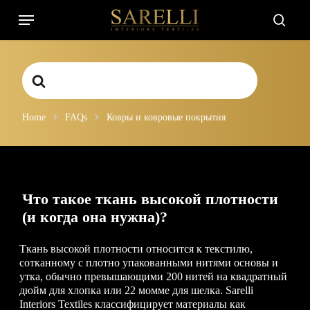
Skip
Menu
to
searc
main
content
Search
For
Home
FAQs
Ковры и ковровые покрытия
Что такое ткань высокой плотности
(и когда она нужна)?
Ткань высокой плотности относится к текстилю,
сотканному с плотно упакованными нитями основы и
утка, обычно превышающими 200 нитей на квадратный
дюйм для хлопка или 22 момме для шелка. Sarelli
Interiors Textiles классифицирует материалы как