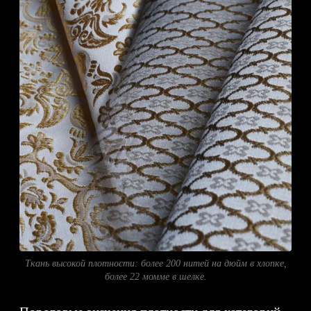
Ткань высокой плотности: более 200 нитей на дюйм в хлопке,
более 22 момме в шелке.