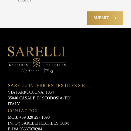
o
a
P
u
i
o
n
l
l
t
M
SUBMIT
i
r
a
c
y
r
y
k
e
t
i
n
g
SARELLI INTERIORS TEXTILES S.R.L.
VIA PARRUCCONA, 1064
35040 CASALE DI SCODOSIA (PD)
ITALY
CONTATTACI
MOB:
+39 320 297 1090
INFO@SARELLITEXTILES.COM
P. IVA 05637070284