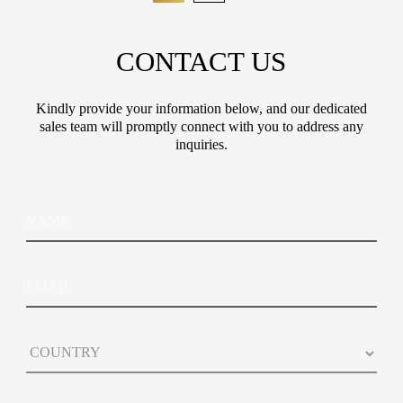
CONTACT US
Kindly provide your information below, and our dedicated
sales team will promptly connect with you to address any
inquiries.
N
a
m
e
E
m
a
i
C
l
o
u
n
*