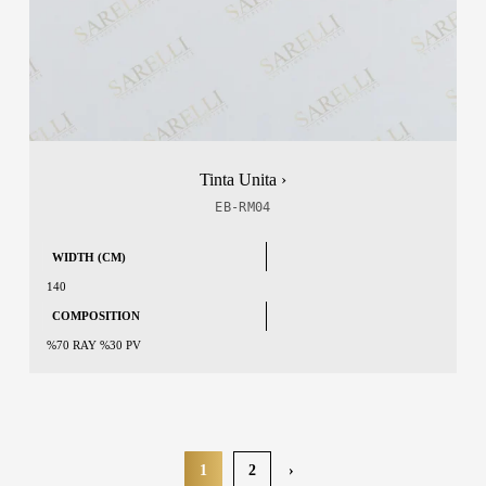
Tinta Unita ›
EB-RM04
WIDTH (CM)
140
COMPOSITION
%70 RAY %30 PV
1
2
›