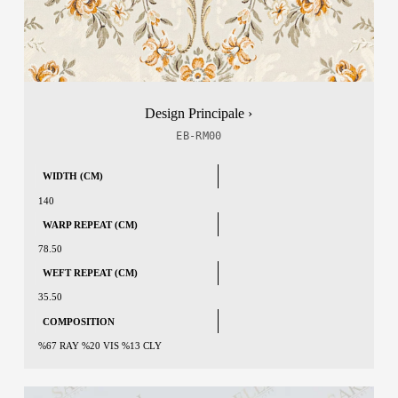
Design Principale ›
EB-RM00
WIDTH (CM)
140
WARP REPEAT (CM)
78.50
WEFT REPEAT (CM)
35.50
COMPOSITION
%67 RAY %20 VIS %13 CLY