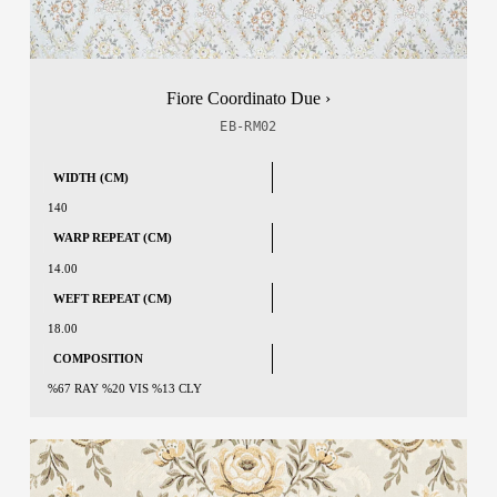
Fiore Coordinato Due ›
EB-RM02
WIDTH (CM)
140
WARP REPEAT (CM)
14.00
WEFT REPEAT (CM)
18.00
COMPOSITION
%67 RAY %20 VIS %13 CLY