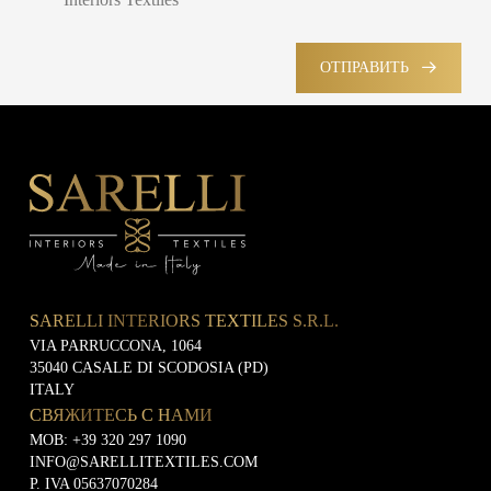
a
а
е
i
к
н
l
о
и
м
ОТПРАВИТЬ
н
е
а
ф
С
р
и
т
к
д
р
е
е
а
т
н
н
и
ц
а
н
и
г
а
л
ь
н
SARELLI INTERIORS TEXTILES S.R.L.
о
VIA PARRUCCONA, 1064
с
35040 CASALE DI SCODOSIA (PD)
т
и
ITALY
СВЯЖИТЕСЬ С НАМИ
MOB:
+39 320 297 1090
INFO@SARELLITEXTILES.COM
P. IVA 05637070284