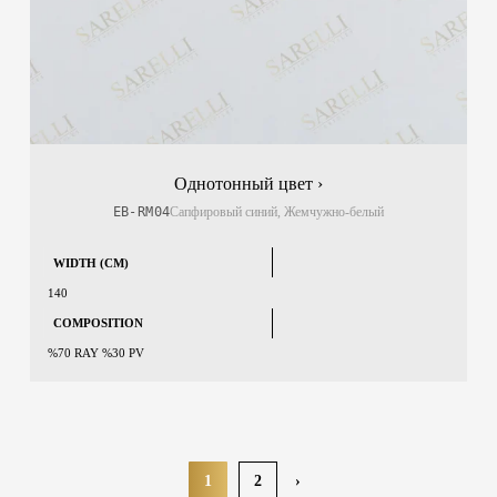
Однотонный цвет ›
EB-RM04
Сапфировый синий, Жемчужно-белый
WIDTH (CM)
140
COMPOSITION
%70 RAY %30 PV
1
2
›