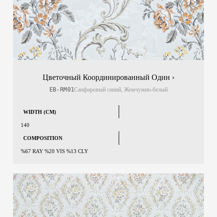
Цветочный Координированный Один ›
EB-RM01
Сапфировый синий, Жемчужно-белый
WIDTH (CM)
140
COMPOSITION
%67 RAY %20 VIS %13 CLY