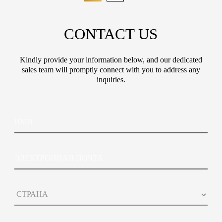
CONTACT US
Kindly provide your information below, and our dedicated
sales team will promptly connect with you to address any
inquiries.
Э
И
л
м
е
я
к
т
Э
р
л
о
е
н
к
н
С
т
а
т
р
я
р
о
*
а
н