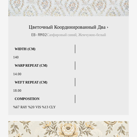
Цветочный Координированный Два ›
EB-RM02
Сапфировый синий, Жемчужно-белый
WIDTH (CM)
140
WARP REPEAT (CM)
14.00
WEFT REPEAT (CM)
18.00
COMPOSITION
%67 RAY %20 VIS %13 CLY