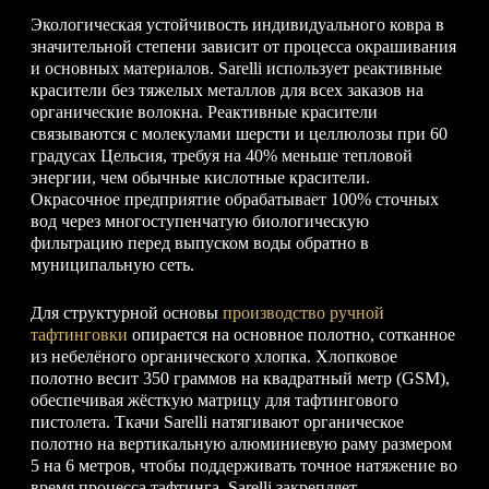
Экологическая устойчивость индивидуального ковра в
значительной степени зависит от процесса окрашивания
и основных материалов. Sarelli использует реактивные
красители без тяжелых металлов для всех заказов на
органические волокна. Реактивные красители
связываются с молекулами шерсти и целлюлозы при 60
градусах Цельсия, требуя на 40% меньше тепловой
энергии, чем обычные кислотные красители.
Окрасочное предприятие обрабатывает 100% сточных
вод через многоступенчатую биологическую
фильтрацию перед выпуском воды обратно в
муниципальную сеть.
Для структурной основы
производство ручной
тафтинговки
опирается на основное полотно, сотканное
из небелёного органического хлопка. Хлопковое
полотно весит 350 граммов на квадратный метр (GSM),
обеспечивая жёсткую матрицу для тафтингового
пистолета. Ткачи Sarelli натягивают органическое
полотно на вертикальную алюминиевую раму размером
5 на 6 метров, чтобы поддерживать точное натяжение во
время процесса тафтинга. Sarelli закрепляет