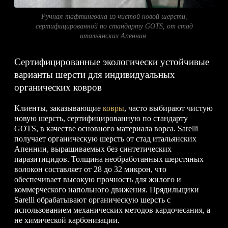
Ручная тафтинговка из чистой новой шерсти,
сертифицированной по стандарту GOTS, от стад
итальянских Апеннин.
Сертифицированные экологически устойчивые
варианты шерсти для индивидуальных
органических ковров
Клиенты, заказывающие
ковры
, часто выбирают чистую
новую шерсть, сертифицированную по стандарту
GOTS, в качестве основного материала ворса. Sarelli
получает органическую шерсть от стад итальянских
Апеннин, выращиваемых без синтетических
паразитицидов. Толщина необработанных шерстяных
волокон составляет от 28 до 32 микрон, что
обеспечивает высокую прочность для жилого и
коммерческого напольного движения. Прядильщики
Sarelli обрабатывают органическую шерсть с
использованием механических методов кардочесания, а
не химической карбонизации.