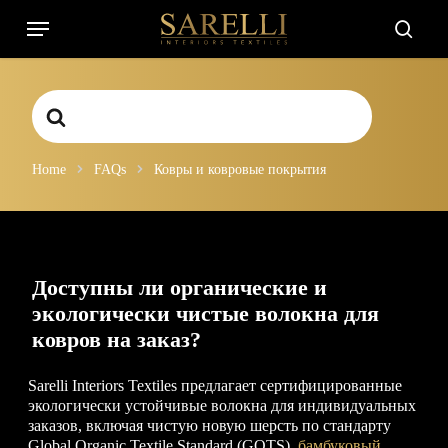
Skip
Menu
to
searc
main
content
Search
For
Home
FAQs
Ковры и ковровые покрытия
Доступны ли органические и
экологически чистые волокна для
ковров на заказ?
Sarelli Interiors Textiles предлагает сертифицированные
экологически устойчивые волокна для индивидуальных
заказов, включая чистую новую шерсть по стандарту
Global Organic Textile Standard (GOTS),
бамбуковый