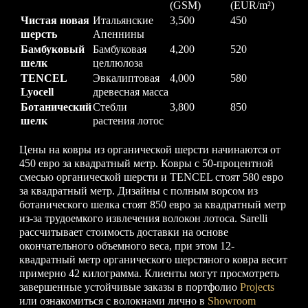
(GSM)
(EUR/m²)
Чистая новая
Итальянские
3,500
450
шерсть
Апеннины
Бамбуковый
Бамбуковая
4,200
520
шелк
целлюлоза
TENCEL
Эвкалиптовая
4,000
580
Lyocell
древесная масса
Ботанический
Стебли
3,800
850
шелк
растения лотос
Цены на ковры из органической шерсти начинаются от
450 евро за квадратный метр. Ковры с 50-процентной
смесью органической шерсти и TENCEL стоят 580 евро
за квадратный метр. Дизайны с полным ворсом из
ботанического шелка стоят 850 евро за квадратный метр
из-за трудоемкого извлечения волокон лотоса. Sarelli
рассчитывает стоимость доставки на основе
окончательного объемного веса, при этом 12-
квадратный метр органического шерстяного ковра весит
примерно 42 килограмма. Клиенты могут просмотреть
завершенные устойчивые заказы в портфолио
Projects
или ознакомиться с волокнами лично в
Showroom