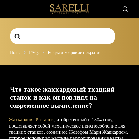
Skip
Menu
to
searc
main
content
Search
For
Home
FAQs
Ковры и ковровые покрытия
Что такое жаккардовый ткацкий
станок и как он повлиял на
современное вычисление?
Жаккардовый станок
, изобретенный в 1804 году,
представляет собой механическое приспособление для
ткацких станков, созданное Жозефом Мари Жаккардом,
которое использует жесткие перфорированные карты